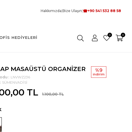
☎
Hakkımızda
|
Bize Ulaşın
|
+90 541 532 88 58
0
0
OFIS HEDIYELERI
AP MASAÜSTÜ ORGANİZER
%9
i̇ndi̇ri̇m
Kodu
LNVWZ236
SÜMENVADİSİ
000,00 TL
1.100,00 TL
k