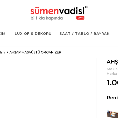
KIMI
LÜX OFIS DEKORU
SAAT / TABLO / BAYRAK
arı
AHŞAP MASAÜSTÜ ORGANİZER
AHŞ
Stok 
Marka
1.
Ren