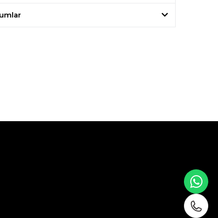
umlar
WH