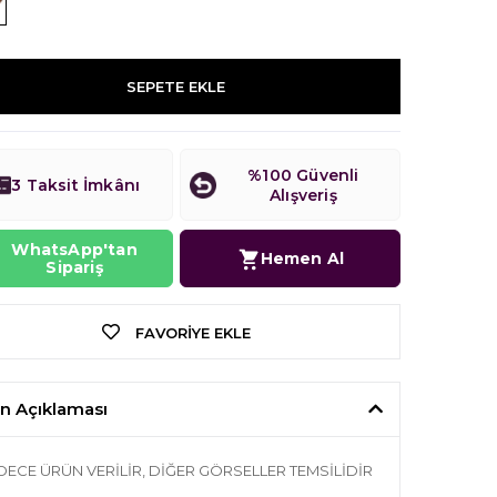
SEPETE EKLE
%100 Güvenli
3 Taksit İmkânı
Alışveriş
WhatsApp'tan
Hemen Al
Sipariş
FAVORIYE EKLE
n Açıklaması
DECE ÜRÜN VERİLİR, DİĞER GÖRSELLER TEMSİLİDİR