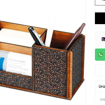
Ürü
SA