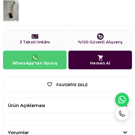
3 Taksit İmkânı
%100 Güvenli Alışveriş
WhatsApp'tan Sipariş
Hemen Al
FAVORIYE EKLE
WH
Ürün Açıklaması
Yorumlar