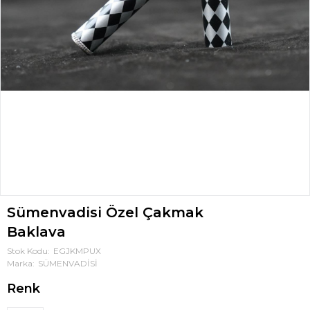
Sümenvadisi Özel Çakmak
Baklava
Stok Kodu
EGJKMPUX
Marka
SÜMENVADİSİ
Renk