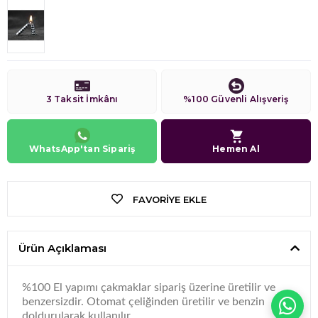
3 Taksit İmkânı
%100 Güvenli Alışveriş
WhatsApp'tan Sipariş
Hemen Al
FAVORIYE EKLE
Ürün Açıklaması
%100 El yapımı çakmaklar sipariş üzerine üretilir ve
benzersizdir. Otomat çeliğinden üretilir ve benzin
WH
doldurularak kullanılır.