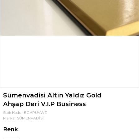
Sümenvadisi Altın Yaldız Gold
Ahşap Deri V.I.P Business
Stok Kodu
EGHPUVWZ
Marka
SÜMENVADİSİ
Renk