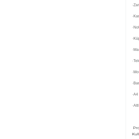
·Zar
·Kar
·Not
·Kü
·Ma
·Te
·Mo
·Bar
·A4 
·Alt
Pro
Kull