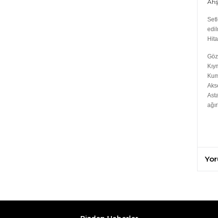
Ahş
Setl
edi
Hita
Göz 
Kıy
Kum
Aks
Asta
ağır
Yor