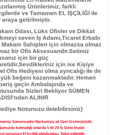
zırlanmış Ürünlerimiz, farklı
zgilerde ve Tamamen EL İŞÇİLİĞİ ile
r araya getirilmiştir.
kam Odası, Lüks Ofisler ve Dikkat
kmeyi seven İş Adamı,Ticaret Erbabı
 Makam Sahipleri için olmazsa olmaz
maz bir Ofis Aksesuarıdır.Setimiz
sanız için bir güç
aretidir,Sevdikleriniz için ise Kişiye
el Ofis Hediyesi olma ayrıcalığı ile de
yük beğeni kazanmaktadır. Hemen
pariş geçin Ambalajında ve
tusunda Sizleri Bekliyor SÜMEN
DİSİ'nden ALINIR
ediye Notunuzu iletebilirsiniz)
nümüz Sümenvadisi Markamıza ait Özel Üretimimizdir,
ğumuzda kalmadığı anlarda 5 ile 20 İş Günü İmalat
si tamamen El İşçiliği olduğundan, Talep edilebilir.