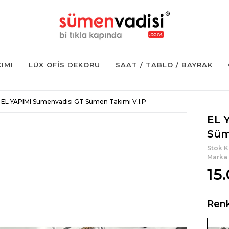
KIMI
LÜX OFIS DEKORU
SAAT / TABLO / BAYRAK
EL YAPIMI Sümenvadisi GT Sümen Takımı V.I.P
EL 
Süm
Stok 
Marka
15
Ren