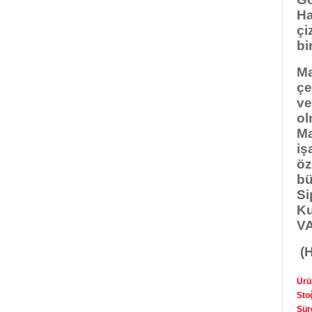
Ha
çi
bi
Ma
çe
ve
ol
Ma
iş
öz
bü
Si
Ku
VA
(H
Ürü
Sto
Süre