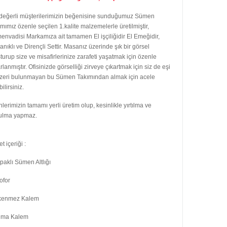
 değerli müşterilerimizin beğenisine sunduğumuz Sümen
mımız özenle seçilen 1.kalite malzemelerle üretilmiştir,
nvadisi Markamıza ait tamamen El işçiliğidir El Emeğidir,
nıklı ve Dirençli Settir. Masanız üzerinde şık bir görsel
turup size ve misafirlerinize zarafeti yaşatmak için özenle
rlanmıştır. Ofisinizde görselliği zirveye çıkartmak için siz de eşi
zeri bulunmayan bu Sümen Takımından almak için acele
ilirsiniz.
lerimizin tamamı yerli üretim olup, kesinlikle yırtılma ve
ulma yapmaz.
t içeriği :
aklı Sümen Altlığı
lofor
kenmez Kalem
lma Kalem