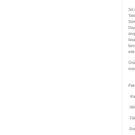
Siz
Takı
Süme
Daya
oluş
tasa
ben
edeb
Ürün
soy
Pake
·Kap
·Sti
·Tü
·Do