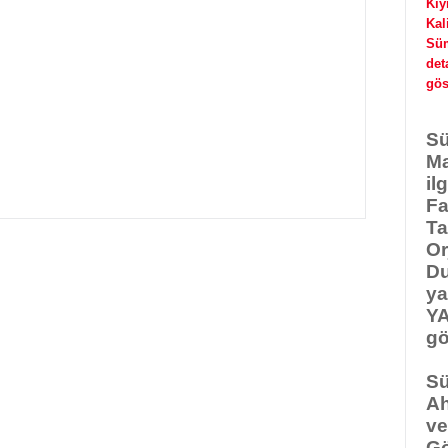
Kıy
Kal
Süm
det
gös
Sü
Ma
il
Fa
Ta
Or
Du
ya
YA
gö
Sü
Ah
ve
Gö