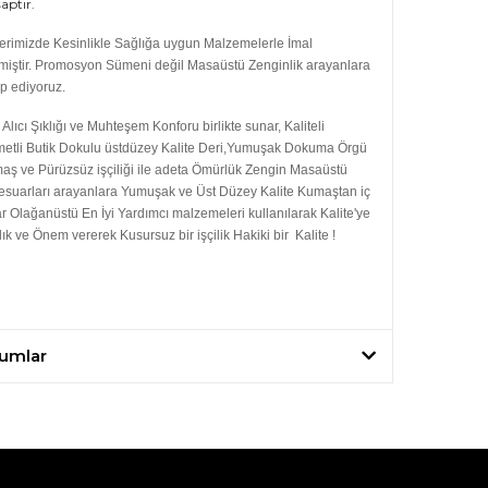
aptır.
erimizde Kesinlikle Sağlığa uygun Malzemelerle İmal
lmiştir. Promosyon Sümeni değil Masaüstü Zenginlik arayanlara
p ediyoruz.
Alıcı Şıklığı ve Muhteşem Konforu birlikte sunar, Kaliteli
metli Butik Dokulu üstdüzey Kalite Deri,Yumuşak Dokuma Örgü
aş ve Pürüzsüz işçiliği ile adeta Ömürlük Zengin Masaüstü
esuarları arayanlara Yumuşak ve Üst Düzey Kalite Kumaştan iç
r Olağanüstü En İyi Yardımcı malzemeleri kullanılarak Kalite'ye
lık ve Önem vererek Kusursuz bir işçilik Hakiki bir Kalite !
umlar