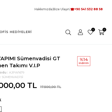
☎
Hakkımızda
|
Bize Ulaşın
|
+90 541 532 88 58
0
0
OFIS HEDIYELERI
YAPIMI Sümenvadisi GT
%14
i̇ndi̇ri̇m
en Takımı V.I.P
Kodu
AJPW1679
SÜMENVADİSİ
.000,00 TL
17.500,00 TL
k