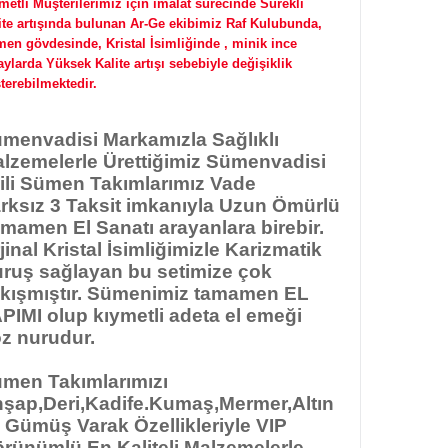
metli Müşterilerimiz için imalat sürecinde Sürekli
ite artışında bulunan Ar-Ge ekibimiz Raf Kulubunda,
en gövdesinde, Kristal İsimliğinde , minik ince
aylarda Yüksek Kalite artışı sebebiyle değişiklik
terebilmektedir.
menvadisi Markamızla
Sağlıklı
lzemelerle Ürettiğimiz Sümenvadisi
gili Sümen Takımlarımız Vade
rksız 3 Taksit imkanıyla Uzun Ömürlü
mamen El Sanatı arayanlara birebir.
jinal Kristal İsimliğimizle Karizmatik
ruş sağlayan bu setimize çok
kışmıştır. Sümenimiz tamamen EL
PIMI olup kıymetli adeta el emeği
z nurudur.
men Takımlarımızı
şap,Deri,Kadife.Kumaş,Mermer,Altın
 Gümüş Varak Özellikleriyle VIP
rünümlü En Kaliteli Malzemelerle