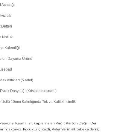
f Açacağı
tvizitlik
 Defteri
p Notluk
sa Kalemliği
lefon Dayama Ürünü
usepad
dak Altlıkları (5 adet)
Evrak Dosyalığı (Kristal aksesuarlı)
lı Üstlü 10mm Kalınlığında Tok ve Kaliteli İsimlik
fesyonel Kesimli alt kaplamaları Kağıt Karton Değil ! Deri
anmaktayız. Körüklü içi cepli, Kalemlerin alt tabaka deri içi