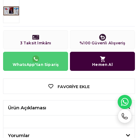
3 Taksit İmkânı
%100 Güvenli Alışveriş
WhatsApp'tan Sipariş
Hemen Al
FAVORIYE EKLE
WH
Ürün Açıklaması
Yorumlar