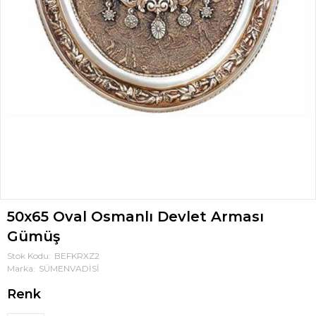
50x65 Oval Osmanlı Devlet Arması
Gümüş
Stok Kodu
BEFKRXZ2
Marka
SÜMENVADİSİ
Renk