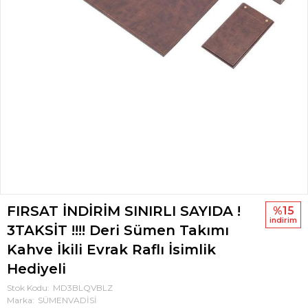
FIRSAT İNDİRİM SINIRLI SAYIDA !
%15
i̇ndi̇ri̇m
3TAKSİT !!!! Deri Sümen Takımı
Kahve İkili Evrak Raflı İsimlik
Hediyeli
Stok Kodu
MD3BLQVBLZ
Marka
SÜMENVADİSİ